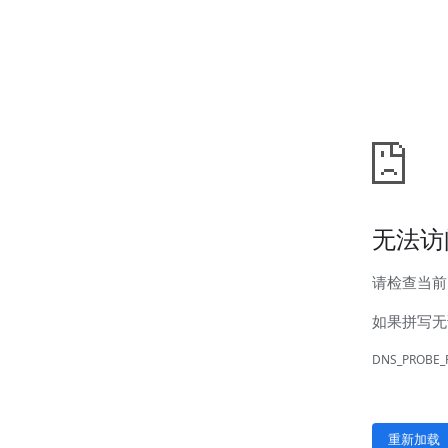
汊河厂区
商务合作
商业合作
CMO
投资者关系
公司公告
投资者互动
人力资源
人才理念
系统培训
艾匠培训计划
福利体系
招贤纳士
首页
关于我们
核心竞争力
历程&荣誉
发展规划
企业文化
新闻资讯